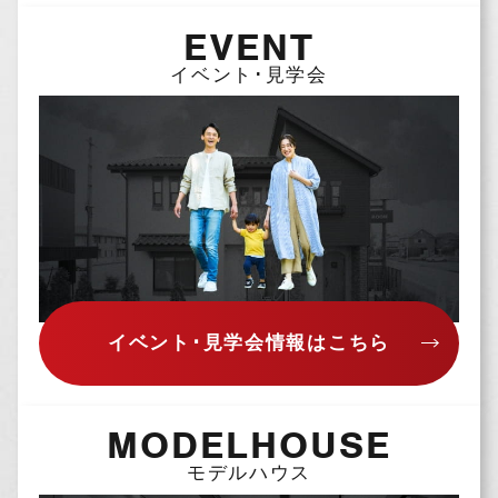
名，住所，連絡先，支払方法などの登録情報，
EVENT
利用されたサービスや購入された商品，および
それらの代金などに関する情報を表示する目的
イベント･見学会
（2）ユーザーにお知らせや連絡をするためにメ
ールアドレスを利用する場合やユーザーに商品
を送付したり必要に応じて連絡したりするた
め，氏名や住所などの連絡先情報を利用する目
的
（3）ユーザーの本人確認を行うために，氏名，
生年月日，住所，電話番号，銀行口座番号，ク
レジットカード番号，運転免許証番号，配達証
明付き郵便の到達結果などの情報を利用する目
的
（4）ユーザーに代金を請求するために，購入さ
イベント･見学会情報はこちら
れた商品名や数量，利用されたサービスの種類
や期間，回数，請求金額，氏名，住所，銀行口
座番号やクレジットカード番号などの支払に関
MODELHOUSE
する情報などを利用する目的
（5）ユーザーが簡便にデータを入力できるよう
モデルハウス
にするために，当社に登録されている情報を入