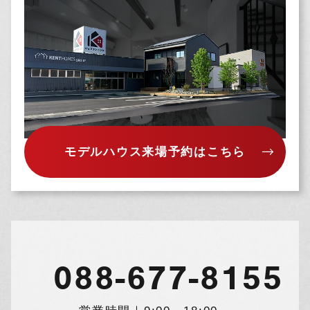
力画面に表示させたり，ユーザーのご指示に基
づいて他のサービスなど（提携先が提供するも
のも含みます）に転送したりする目的
（6）代金の支払を遅滞したり第三者に損害を発
生させたりするなど，本サービスの利用規約に
違反したユーザーや，不正・不当な目的でサー
ビスを利用しようとするユーザーの利用をお断
りするために，利用態様，氏名や住所など個人
を特定するための情報を利用する目的
（7）ユーザーからのお問い合わせに対応するた
モデルハウス来場予約はこちら
めに，お問い合わせ内容や代金の請求に関する
情報など当社がユーザーに対してサービスを提
供するにあたって必要となる情報や，ユーザー
のサービス利用状況，連絡先情報などを利用す
る目的
（8）上記の利用目的に付随する目的
088-677-8155
第４条（個人情報の第三者提供）
当社は，次に掲げる場合を除いて，あらかじめ