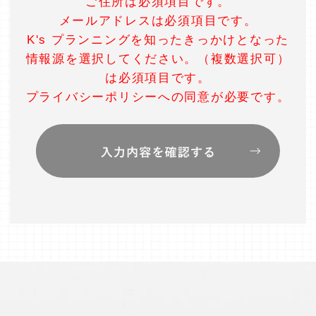
ご住所は必須項目です。
識別できる情報を指します。
メールアドレスは必須項目です。
プライバシー情報のうち「履歴情報および特性
K's プランニングを知ったきっかけとなった
情報」とは，上記に定める「個人情報」以外の
ものをいい，ご利用いただいたサービスやご購
情報源を選択してください。（複数選択可）
入いただいた商品，ご覧になったページや広告
は必須項目です。
の履歴，ユーザーが検索された検索キーワー
プライバシーポリシーへの同意が必要です。
ド，ご利用日時，ご利用の方法，ご利用環境，
郵便番号や性別，職業，年齢，ユーザーのIPア
ドレス，クッキー情報，位置情報，端末の個体
識別情報などを指します。
第２条（プライバシー情報の収集方法）
当社は，ユーザーが利用登録をする際に氏名，
生年月日，住所，電話番号，メールアドレス，
銀行口座番号，クレジットカード番号，運転免
許証番号などの個人情報をお尋ねすることがあ
ります。また，ユーザーと提携先などとの間で
なされたユーザーの個人情報を含む取引記録
や，決済に関する情報を当社の提携先（情報提