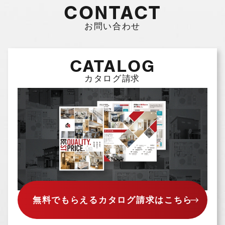
CONTACT
供元，広告主，広告配信先などを含みます。以
下，｢提携先｣といいます。）などから収集する
お問い合わせ
ことがあります。
当社は，ユーザーについて，利用したサービス
やソフトウエア，購入した商品，閲覧したペー
CATALOG
ジや広告の履歴，検索した検索キーワード，利
用日時，利用方法，利用環境（携帯端末を通じ
カタログ請求
てご利用の場合の当該端末の通信状態，利用に
際しての各種設定情報なども含みます），IPア
ドレス，クッキー情報，位置情報，端末の個体
識別情報などの履歴情報および特性情報を，ユ
ーザーが当社や提携先のサービスを利用しまた
はページを閲覧する際に収集します。
第３条（個人情報を収集・利用する目的）
当社が個人情報を収集・利用する目的は，以下
無料でもらえるカタログ請求はこちら
のとおりです。
（1）ユーザーに自分の登録情報の閲覧や修正，
利用状況の閲覧を行っていただくために，氏