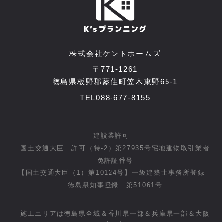
本人の求めに応じて個人情報の第三者への提供
を停止すること
前項の定めにかかわらず，次に掲げる場合は第
三者には該当しないものとします。
株式会社ケントホームズ
（1）当社が利用目的の達成に必要な範囲内に
おいて個人情報の取扱いの全部または一部を委
〒771-1261
託する場合
徳島県板野郡藍住町笠木東野65-1
（2）合併その他の事由による事業の承継に伴
TEL
088-677-8155
って個人情報が提供される場合
（3）個人情報を特定の者との間で共同して利
用する場合であって，その旨並びに共同して利
用される個人情報の項目，共同して利用する者
建設業許可
の範囲，利用する者の利用目的および当該個人
国土交通大臣 許可（特-2）第27935号宅地建物取引業者
情報の管理について責任を有する者の氏名また
免許証番号
は名称について，あらかじめ本人に通知し，ま
【国土交通大臣（1）第10124号】一級建築士事務所登録
たは本人が容易に知り得る状態に置いていると
き
徳島県知事登録 第51061号
第５条（個人情報の開示）
施工エリアは徳島県全域＆香川県一部＆兵庫県一部＆大阪