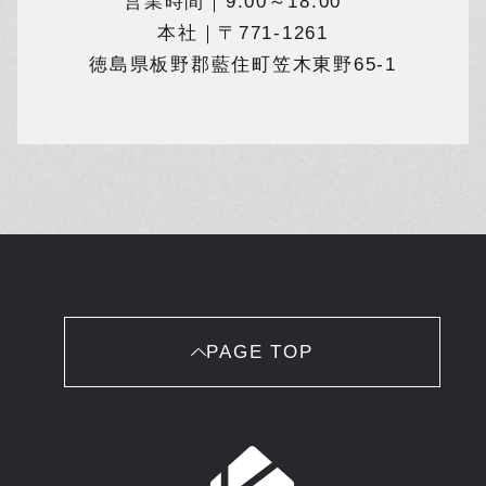
営業時間｜9:00～18:00
ユーザーの同意を得ることなく，第三者に個人
本社｜〒771-1261
情報を提供することはありません。ただし，個
人情報保護法その他の法令で認められる場合を
徳島県板野郡藍住町笠木東野65-1
除きます。
（1）法令に基づく場合
（2）人の生命，身体または財産の保護のために
必要がある場合であって，本人の同意を得るこ
とが困難であるとき
（3）公衆衛生の向上または児童の健全な育成の
推進のために特に必要がある場合であって，本
人の同意を得ることが困難であるとき
（4）国の機関もしくは地方公共団体またはその
委託を受けた者が法令の定める事務を遂行する
ことに対して協力する必要がある場合であっ
て，本人の同意を得ることにより当該事務の遂
PAGE TOP
行に支障を及ぼすおそれがあるとき
（5）予め次の事項を告知あるいは公表をしてい
る場合
利用目的に第三者への提供を含むこと
第三者に提供されるデータの項目
第三者への提供の手段または方法